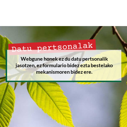
Datu pertsonalak
Webgune honek ez du datu pertsonalik
jasotzen, ez formulario bidez ezta bestelako
mekanismoren bidez ere.