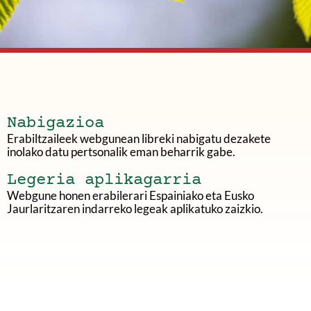
Nabigazioa
Erabiltzaileek webgunean libreki nabigatu dezakete
inolako datu pertsonalik eman beharrik gabe.
Legeria aplikagarria
Webgune honen erabilerari Espainiako eta Eusko
Jaurlaritzaren indarreko legeak aplikatuko zaizkio.