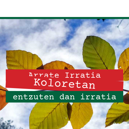
Arrate Irratia
Koloretan
entzuten dan irratia