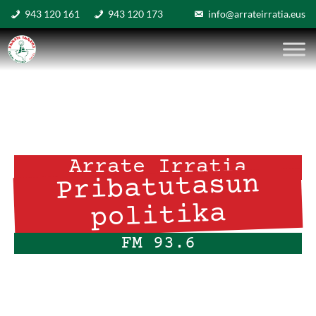
943 120 161
943 120 173
info@arrateirratia.eus
Arrate Irratia
Pribatutasun
politika
FM 93.6