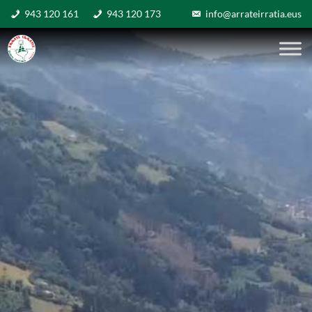
943 120 161
943 120 173
info@arrateirratia.eus