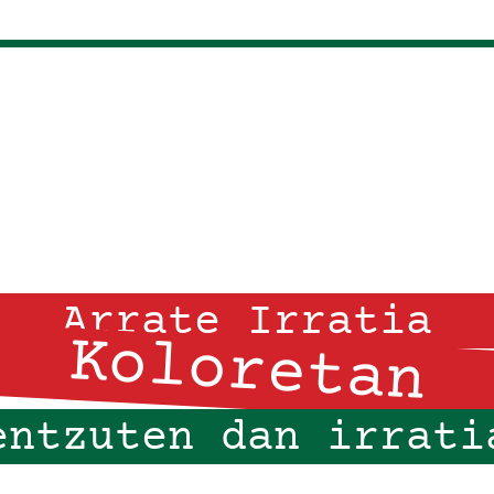
Arrate Irratia
Koloretan
entzuten dan irrati