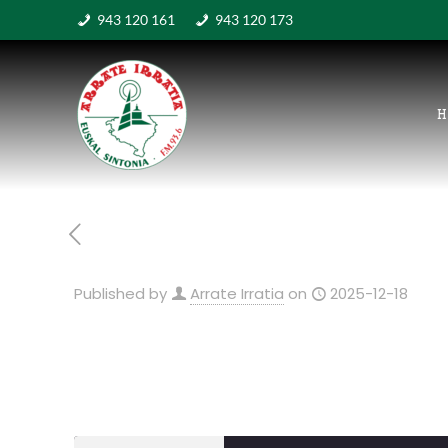
943 120 161
943 120 173
H
Published by
Arrate Irratia
on
2025-12-18