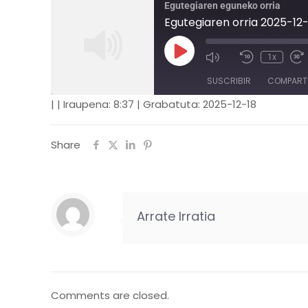
Egutegiaren eguneko orria
Egutegiaren orria 2025-12
1x
SUSCRIBIR
COMPART
|
|
Iraupena: 8:37
|
Grabatuta: 2025-12-18
COMPARTIR
FEED RSS
Share
ENLACE
INCRUSTAR
Arrate Irratia
Comments are closed.