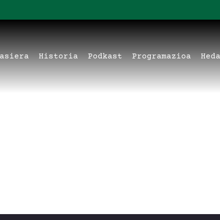
asiera
Historia
Podkast
Programazioa
Hed