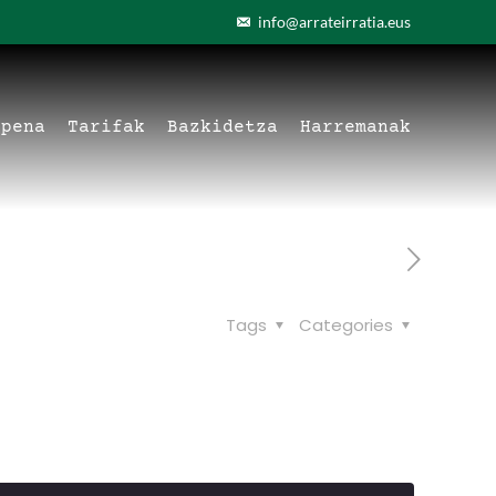
info@arrateirratia.eus
apena
Tarifak
Bazkidetza
Harremanak
Tags
Categories