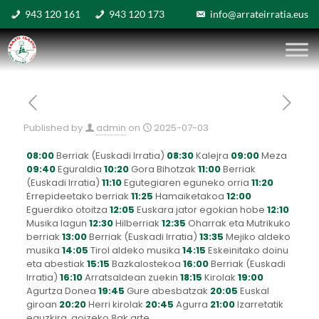
943 120 161
943 120 173
info@arrateirratia.eus
Published by
admin
on
2025-07-03
08:00
Berriak (Euskadi Irratia)
08:30
Kalejra
09:00
Meza
09:40
Eguraldia
10:20
Gora Bihotzak
11:00
Berriak
(Euskadi Irratia)
11:10
Egutegiaren eguneko orria
11:20
Errepideetako berriak
11:25
Hamaiketakoa
12:00
Eguerdiko otoitza
12:05
Euskara jator egokian hobe
12:10
Musika lagun
12:30
Hilberriak
12:35
Oharrak eta Mutrikuko
berriak
13:00
Berriak (Euskadi Irratia)
13:35
Mejiko aldeko
musika
14:05
Tirol aldeko musika
14:15
Eskeinitako doinu
eta abestiak
15:15
Bazkalostekoa
16:00
Berriak (Euskadi
Irratia)
16:10
Arratsaldean zuekin
18:15
Kirolak
19:00
Agurtza Donea
19:45
Gure abesbatzak
20:05
Euskal
giroan
20:20
Herri kirolak
20:45
Agurra
21:00
Izarretatik
eguzkira, goizeko 8ak arte