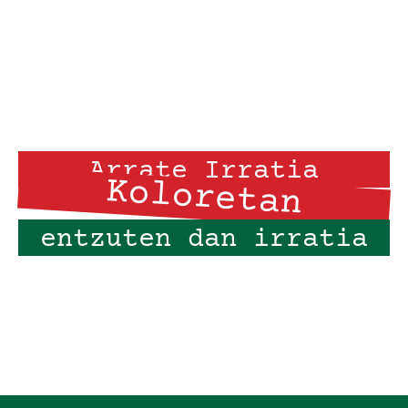
Arrate Irratia
Koloretan
entzuten dan irratia