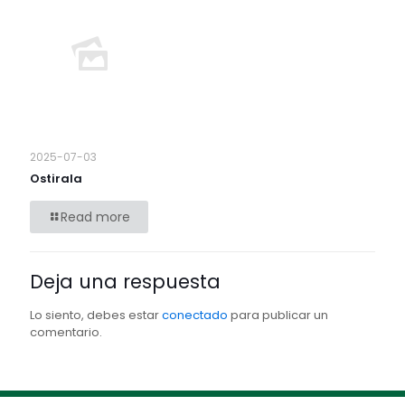
2025-07-03
Ostirala
Read more
Deja una respuesta
Lo siento, debes estar
conectado
para publicar un
comentario.