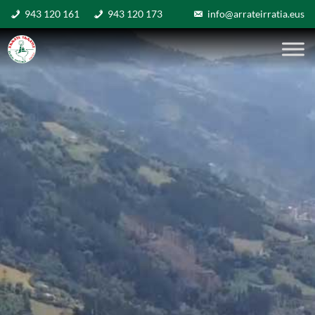
943 120 161
943 120 173
info@arrateirratia.eus