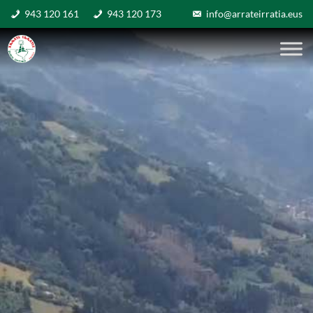
943 120 161
943 120 173
info@arrateirratia.eus